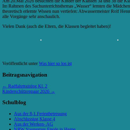
Am 20.Mai 2026 besuchten die Kinder der Klassen 3a und 3b die Klä
Im Rahmen des Sachunterrichtsthemas „Wasser“ lernten die Mädchen u
theoretisch erlernte Wissen nun vertiefen: Abwassermeister Rolf He
alle Vorgänge sehr anschaulich.
Vielen Dank (auch die Eltern, die Klassen begleitet haben)!
Veröffentlicht unter
Was hier so los ist
Beitragsnavigation
←
Radfahrtraining Kl. 2
Kinderschützenpaar 2026
→
Schulblog
Aus der 8-1 Ferienbetreuung
Abschlusstag Klasse 4
Aus der Werken- AG
NRW Youngstars Finale in Herne