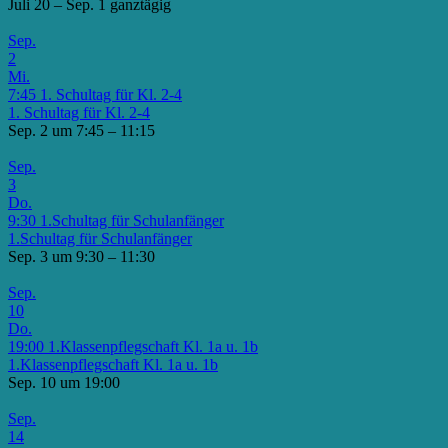
Juli 20 – Sep. 1
ganztägig
Sep.
2
Mi.
7:45
1. Schultag für Kl. 2-4
1. Schultag für Kl. 2-4
Sep. 2 um 7:45 – 11:15
Sep.
3
Do.
9:30
1.Schultag für Schulanfänger
1.Schultag für Schulanfänger
Sep. 3 um 9:30 – 11:30
Sep.
10
Do.
19:00
1.Klassenpflegschaft Kl. 1a u. 1b
1.Klassenpflegschaft Kl. 1a u. 1b
Sep. 10 um 19:00
Sep.
14