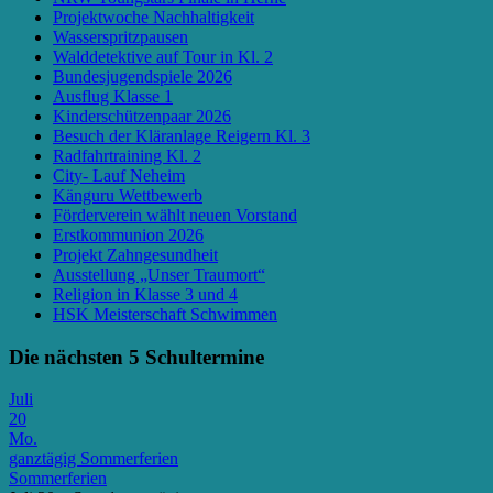
Projektwoche Nachhaltigkeit
Wasserspritzpausen
Walddetektive auf Tour in Kl. 2
Bundesjugendspiele 2026
Ausflug Klasse 1
Kinderschützenpaar 2026
Besuch der Kläranlage Reigern Kl. 3
Radfahrtraining Kl. 2
City- Lauf Neheim
Känguru Wettbewerb
Förderverein wählt neuen Vorstand
Erstkommunion 2026
Projekt Zahngesundheit
Ausstellung „Unser Traumort“
Religion in Klasse 3 und 4
HSK Meisterschaft Schwimmen
Die nächsten 5 Schultermine
Juli
20
Mo.
ganztägig
Sommerferien
Sommerferien