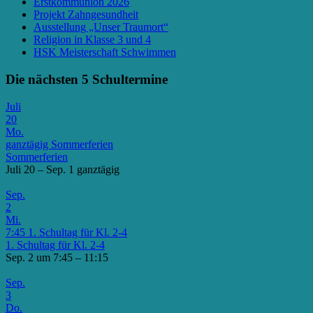
Erstkommunion 2026
Projekt Zahngesundheit
Ausstellung „Unser Traumort“
Religion in Klasse 3 und 4
HSK Meisterschaft Schwimmen
Die nächsten 5 Schultermine
Juli
20
Mo.
ganztägig
Sommerferien
Sommerferien
Juli 20 – Sep. 1
ganztägig
Sep.
2
Mi.
7:45
1. Schultag für Kl. 2-4
1. Schultag für Kl. 2-4
Sep. 2 um 7:45 – 11:15
Sep.
3
Do.